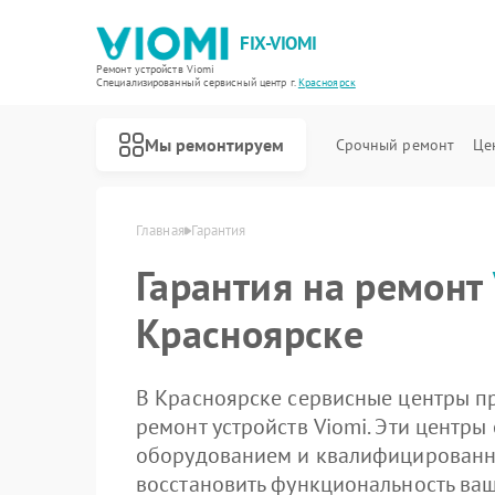
FIX-VIOMI
Ремонт устройств Viomi
Специализированный cервисный центр г.
Красноярск
Мы ремонтируем
Срочный ремонт
Це
Ремонт роботов-пылесосов Viomi
Главная
Гарантия
Гарантия на ремонт
Красноярске
В Красноярске сервисные центры п
ремонт устройств Viomi. Эти центр
оборудованием и квалифицированн
восстановить функциональность ваш