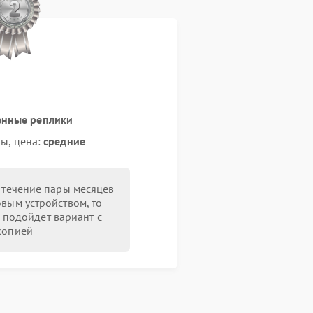
енные реплики
ы, цена:
средние
в течение пары месяцев
овым устройством, то
 подойдет вариант с
копией