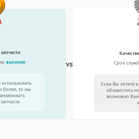
 запчасти
Качеств
vs
на:
высокие
Срок служб
 использовать
Если Вы хотите 
и более, то мы
обзавестись н
анавливать
возможно Вам
запчасти