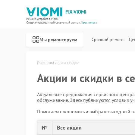
FIX-VIOMI
Ремонт устройств Viomi
Специализированный cервисный центр г.
Красноярск
Мы ремонтируем
Срочный ремонт
Це
Ремонт роботов-пылесосов Viomi
Главная
Акции и скидки
Акции и скидки в с
Актуальные предложения сервисного центра:
обслуживание. Здесь публикуются условия уч
Помогаем сэкономить и выбрать выгодный ва
№
Все акции