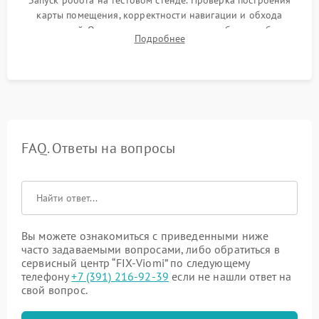
Запуск робота на тестовом стенде. Проверка построения
карты помещения, корректности навигации и обхода
препятствий. Оценка силы всасывания и работы турбины.
Подробнее
Тестирование автоматического возврата на док-станцию и
процесса зарядки.
FAQ. Ответы на вопросы
Вы можете ознакомиться с приведенными ниже
часто задаваемыми вопросами, либо обратиться в
сервисный центр “FIX-Viomi” по следующему
телефону
+7 (391) 216-92-39
если не нашли ответ на
свой вопрос.