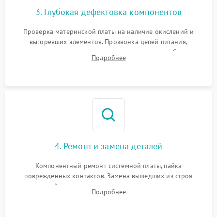
3. Глубокая дефектовка компонентов
Проверка материнской платы на наличие окислений и
выгоревших элементов. Прозвонка цепей питания,
тестирование приводных моторов колес и турбины
Подробнее
всасывания. Оценка состояния оптических и инфракрасных
датчиков, а также механизма лазерного дальномера.
4. Ремонт и замена деталей
Компонентный ремонт системной платы, пайка
поврежденных контактов. Замена вышедших из строя
двигателей, изношенного аккумулятора, неисправного
Подробнее
лидара или помпы подачи воды. Восстановление шлейфов и
устранение последствий попадания влаги.