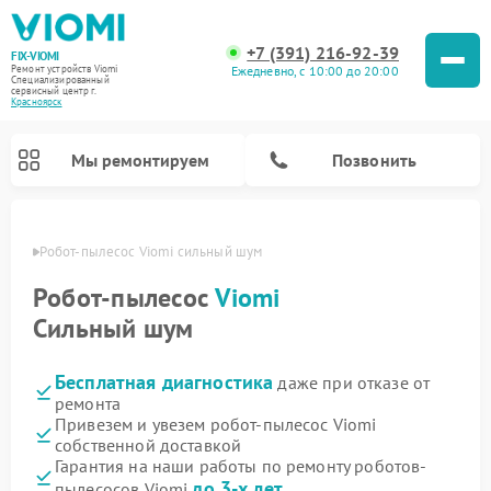
+7 (391) 216-92-39
FIX-VIOMI
Ежедневно, с 10:00 до 20:00
Ремонт устройств Viomi
Специализированный
cервисный центр г.
Красноярск
Мы ремонтируем
Позвонить
ярске
Робот-пылесос Viomi сильный шум
Ремонт роботов-пылесосов Viomi
Робот-пылесос
Viomi
Сильный шум
Бесплатная диагностика
даже при отказе от
ремонта
Привезем и увезем робот-пылесос Viomi
собственной доставкой
Гарантия на наши работы по ремонту роботов-
до 3-х лет
пылесосов Viomi