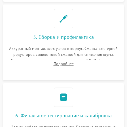
5. Сборка и профилактика
Аккуратный монтаж всех узлов в корпус. Смазка шестерней
редукторов силиконовой смазкой для снижения шума.
Установка новых расходных материалов (HEPA-фильтров,
Подробнее
микрофибры, щеток). Надежная фиксация разъемов и
проверка герметичности водяного контура.
6. Финальное тестирование и калибровка