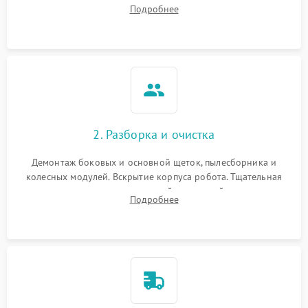
аккумулятора и тестирование базовой станции зарядки.
Подробнее
Оценка работы лидара, бампера и датчиков падения для
локализации неисправности.
2. Разборка и очистка
Демонтаж боковых и основной щеток, пылесборника и
колесных модулей. Вскрытие корпуса робота. Тщательная
очистка внутренних полостей, шестерней и плат от
Подробнее
скопившейся пыли, волос и шерсти животных с
использованием сжатого воздуха и щеток.