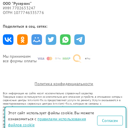
ООО "Русервис"
ИНН 7702633247
ОГРН 1077746335776
Поделиться в соц. сетях:
Мы принимаем
все формы оплаты
Политика конфиденциальности
Вся информация на сайте носит исключительно справочный характер.
Товарные знаки используются исключительно для описания устройств, в отношении которых
сервисные центры krn.viomi-fix.ru предоставляют услуги по ремонту. Услуги оказываются в
неавторизованных сервисных центрах krn.viomi-fix.ru, которые не связаны с
правообладателями товарных знаков или их официальными представителями.
Ремонт осуществляется для устройств, уже введенных в гражданский оборот в соответствии
Этот сайт использует файлы cookie. Вы можете
со статьей 1487 ГК РФ.
Использование товарных знаков не преследует цели индивидуализации услуг или введения
ознакомиться с
правилами использования
Согласен
потребителей в заблуждение, а служит для информирования о предоставляемых услугах по
ремонту техники указанных брендов.
файлов cookie
Представленная на сайте информация не является публичной офертой, определяемой