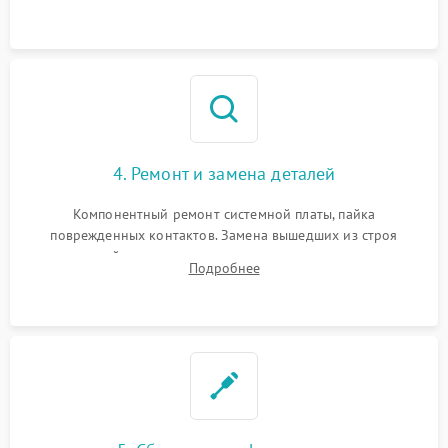
всасывания. Оценка состояния оптических и инфракрасных
датчиков, а также механизма лазерного дальномера.
4. Ремонт и замена деталей
Компонентный ремонт системной платы, пайка
поврежденных контактов. Замена вышедших из строя
двигателей, изношенного аккумулятора, неисправного
Подробнее
лидара или помпы подачи воды. Восстановление шлейфов и
устранение последствий попадания влаги.