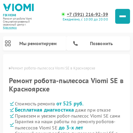
+7 (391) 216-92-39
FIX-VIOMI
Ежедневно, с 10:00 до 20:00
Ремонт устройств Viomi
Специализированный
cервисный центр г.
Красноярск
Мы ремонтируем
Позвонить
ярске
Ремонт робота-пылесоса Viomi SE в Красноярске
Ремонт роботов-пылесосов Viomi
Ремонт робота-пылесоса Viomi SE в
Красноярске
от 525 руб.
Стоимость ремонта
Бесплатная диагностика
даже при отказе
Привезем и увезем робот-пылесос Viomi SE сами
Гарантия на наши работы по ремонту роботов-
до 3-х лет
пылесосов Viomi SE