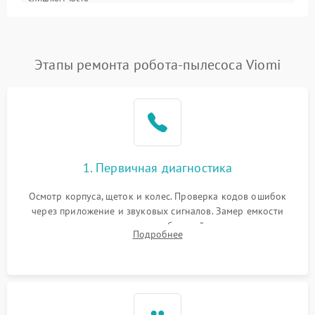
Программные сбои
Этапы ремонта робота-пылесоса Viomi
1. Первичная диагностика
Осмотр корпуса, щеток и колес. Проверка кодов ошибок
через приложение и звуковых сигналов. Замер емкости
аккумулятора и тестирование базовой станции зарядки.
Подробнее
Оценка работы лидара, бампера и датчиков падения для
локализации неисправности.