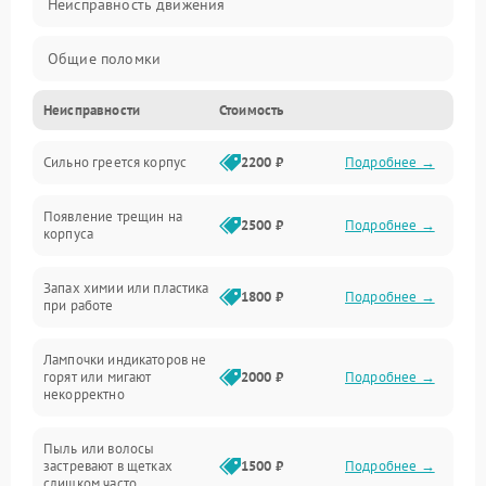
Неисправность движения
Общие поломки
Неисправности
Стоимость
Неисправность датчиков
Сильно греется корпус
2200 ₽
Подробнее →
Неисправность программного обеспечения
Появление трещин на
Проблемы с сигналом
2500 ₽
Подробнее →
корпуса
Неисправность резервуаров и систем подачи воды
Запах химии или пластика
1800 ₽
Подробнее →
при работе
Проблемы с механикой
Лампочки индикаторов не
горят или мигают
2000 ₽
Подробнее →
Батарея
некорректно
Режим работы
Пыль или волосы
застревают в щетках
1500 ₽
Подробнее →
слишком часто