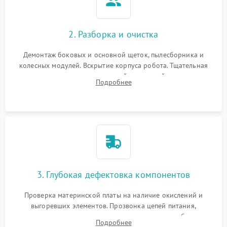
2. Разборка и очистка
Демонтаж боковых и основной щеток, пылесборника и
колесных модулей. Вскрытие корпуса робота. Тщательная
очистка внутренних полостей, шестерней и плат от
Подробнее
скопившейся пыли, волос и шерсти животных с
использованием сжатого воздуха и щеток.
3. Глубокая дефектовка компонентов
Проверка материнской платы на наличие окислений и
выгоревших элементов. Прозвонка цепей питания,
тестирование приводных моторов колес и турбины
Подробнее