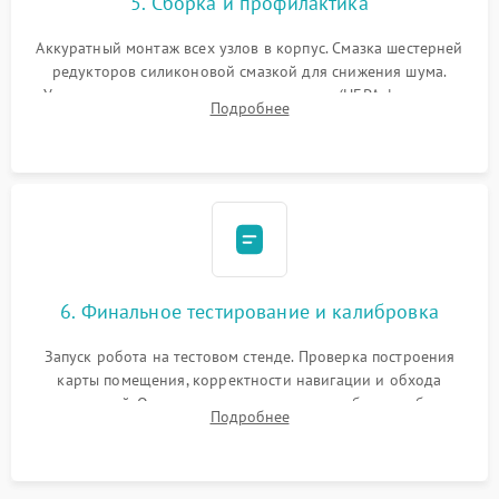
5. Сборка и профилактика
Аккуратный монтаж всех узлов в корпус. Смазка шестерней
редукторов силиконовой смазкой для снижения шума.
Установка новых расходных материалов (HEPA-фильтров,
Подробнее
микрофибры, щеток). Надежная фиксация разъемов и
проверка герметичности водяного контура.
6. Финальное тестирование и калибровка
Запуск робота на тестовом стенде. Проверка построения
карты помещения, корректности навигации и обхода
препятствий. Оценка силы всасывания и работы турбины.
Подробнее
Тестирование автоматического возврата на док-станцию и
процесса зарядки.