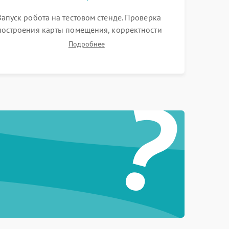
Запуск робота на тестовом стенде. Проверка
построения карты помещения, корректности
навигации и обхода препятствий. Оценка силы
Подробнее
всасывания и работы турбины. Тестирование
автоматического возврата на док-станцию и
?
процесса зарядки.