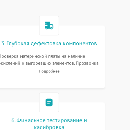
3. Глубокая дефектовка компонентов
Проверка материнской платы на наличие
окислений и выгоревших элементов. Прозвонка
цепей питания, тестирование приводных
Подробнее
моторов колес и турбины всасывания. Оценка
состояния оптических и инфракрасных
датчиков, а также механизма лазерного
дальномера.
6. Финальное тестирование и
калибровка