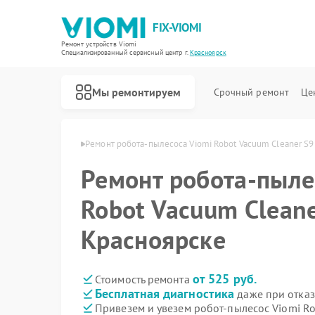
FIX-VIOMI
Ремонт устройств Viomi
Специализированный cервисный центр г.
Красноярск
Мы ремонтируем
Срочный ремонт
Це
Ремонт роботов-пылесосов Viomi
Viomi в Красноярске
Ремонт робота-пылесоса Viomi Robot Vacuum Cleaner S9
Ремонт робота-пыле
Robot Vacuum Cleane
Красноярске
от 525 руб.
Стоимость ремонта
Бесплатная диагностика
даже при отказ
Привезем и увезем робот-пылесос Viomi Ro