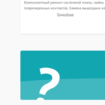
Компонентный ремонт системной платы, пайка
поврежденных контактов. Замена вышедших и
строя двигателей, изношенного аккумулятора,
Подробнее
неисправного лидара или помпы подачи воды.
Восстановление шлейфов и устранение
последствий попадания влаги.
?