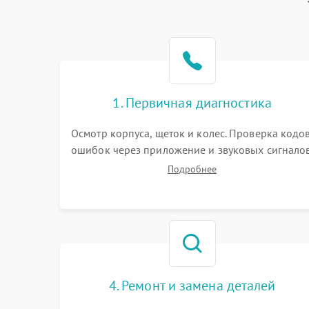
Батарея
Режим работы
Программные сбои
1. Первичная диагностика
Осмотр корпуса, щеток и колес. Проверка кодо
ошибок через приложение и звуковых сигналов
Замер емкости аккумулятора и тестирование
Подробнее
базовой станции зарядки. Оценка работы
лидара, бампера и датчиков падения для
локализации неисправности.
4. Ремонт и замена деталей