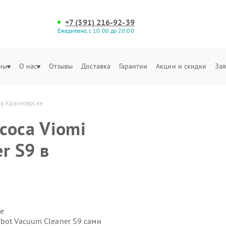
+7 (391) 216-92-39
Ежедневно, с 10:00 до 20:00
ны
О нас
Отзывы
Доставка
Гарантии
Акции и скидки
Зая
 в Красноярске
соса Viomi
r S9 в
е
bot Vacuum Cleaner S9 сами