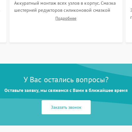
Аккуратный монтаж всех узлов в корпус. Смазка
з
шестерней редукторов силиконовой смазкой
для снижения шума. Установка новых
Подробнее
расходных материалов (HEPA-фильтров,
микрофибры, щеток). Надежная фиксация
разъемов и проверка герметичности водяного
контура.
У Вас остались вопросы?
Оставьте заявку, мы свяжемся с Вами в ближайшее время
Заказать звонок