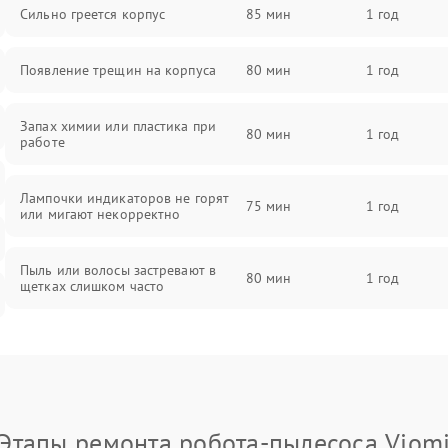
Сильно греется корпус
85 мин
1 год
Появление трещин на корпуса
80 мин
1 год
Запах химии или пластика при
80 мин
1 год
работе
Лампочки индикаторов не горят
75 мин
1 год
или мигают некорректно
Пыль или волосы застревают в
80 мин
1 год
щетках слишком часто
Этапы ремонта робота-пылесоса Viom