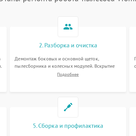
2. Разборка и очистка
в
Демонтаж боковых и основной щеток,
.
пылесборника и колесных модулей. Вскрытие
корпуса робота. Тщательная очистка внутренних
Подробнее
полостей, шестерней и плат от скопившейся
пыли, волос и шерсти животных с
использованием сжатого воздуха и щеток.
5. Сборка и профилактика