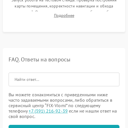
Запуск робота на тестовом стенде. Проверка построения
карты помещения, корректности навигации и обхода
препятствий. Оценка силы всасывания и работы турбины.
Подробнее
Тестирование автоматического возврата на док-станцию и
процесса зарядки.
FAQ. Ответы на вопросы
Вы можете ознакомиться с приведенными ниже
часто задаваемыми вопросами, либо обратиться в
сервисный центр “FIX-Viomi” по следующему
телефону
+7 (391) 216-92-39
если не нашли ответ на
свой вопрос.