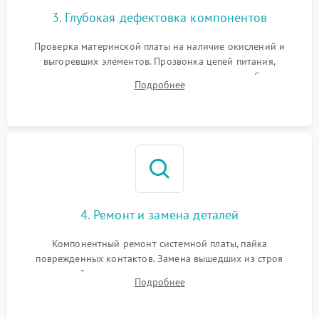
3. Глубокая дефектовка компонентов
Проверка материнской платы на наличие окислений и
выгоревших элементов. Прозвонка цепей питания,
тестирование приводных моторов колес и турбины
Подробнее
всасывания. Оценка состояния оптических и инфракрасных
датчиков, а также механизма лазерного дальномера.
4. Ремонт и замена деталей
Компонентный ремонт системной платы, пайка
поврежденных контактов. Замена вышедших из строя
двигателей, изношенного аккумулятора, неисправного
Подробнее
лидара или помпы подачи воды. Восстановление шлейфов и
устранение последствий попадания влаги.