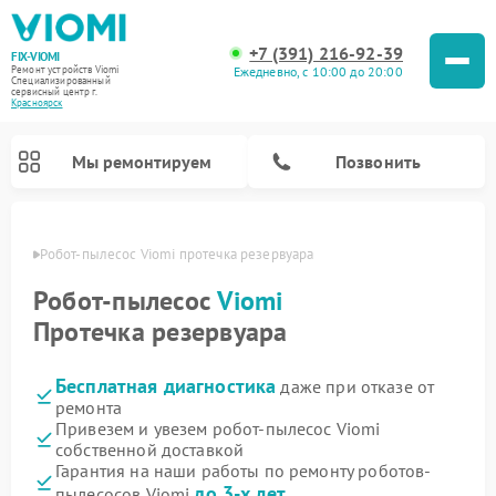
+7 (391) 216-92-39
FIX-VIOMI
Ежедневно, с 10:00 до 20:00
Ремонт устройств Viomi
Специализированный
cервисный центр г.
Красноярск
Мы ремонтируем
Позвонить
ярске
Робот-пылесос Viomi протечка резервуара
Ремонт роботов-пылесосов Viomi
Робот-пылесос
Viomi
Протечка резервуара
Бесплатная диагностика
даже при отказе от
ремонта
Привезем и увезем робот-пылесос Viomi
собственной доставкой
Гарантия на наши работы по ремонту роботов-
до 3-х лет
пылесосов Viomi