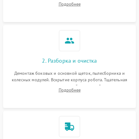
аккумулятора и тестирование базовой станции зарядки.
Подробнее
Оценка работы лидара, бампера и датчиков падения для
локализации неисправности.
2. Разборка и очистка
Демонтаж боковых и основной щеток, пылесборника и
колесных модулей. Вскрытие корпуса робота. Тщательная
очистка внутренних полостей, шестерней и плат от
Подробнее
скопившейся пыли, волос и шерсти животных с
использованием сжатого воздуха и щеток.