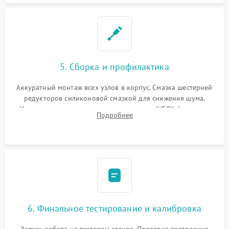
5. Сборка и профилактика
Аккуратный монтаж всех узлов в корпус. Смазка шестерней
редукторов силиконовой смазкой для снижения шума.
Установка новых расходных материалов (HEPA-фильтров,
Подробнее
микрофибры, щеток). Надежная фиксация разъемов и
проверка герметичности водяного контура.
6. Финальное тестирование и калибровка