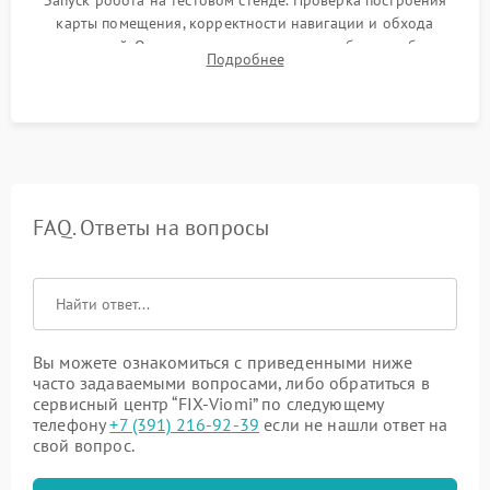
Запуск робота на тестовом стенде. Проверка построения
карты помещения, корректности навигации и обхода
препятствий. Оценка силы всасывания и работы турбины.
Подробнее
Тестирование автоматического возврата на док-станцию и
процесса зарядки.
FAQ. Ответы на вопросы
Вы можете ознакомиться с приведенными ниже
часто задаваемыми вопросами, либо обратиться в
сервисный центр “FIX-Viomi” по следующему
телефону
+7 (391) 216-92-39
если не нашли ответ на
свой вопрос.