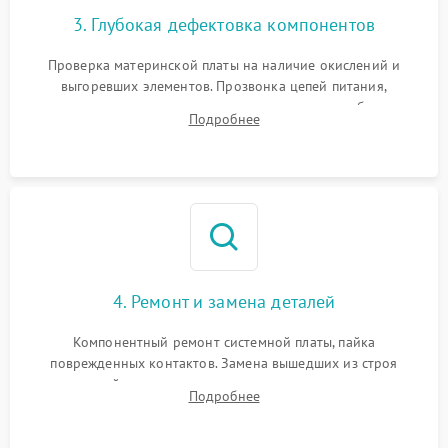
3. Глубокая дефектовка компонентов
Проверка материнской платы на наличие окислений и
выгоревших элементов. Прозвонка цепей питания,
тестирование приводных моторов колес и турбины
Подробнее
всасывания. Оценка состояния оптических и инфракрасных
датчиков, а также механизма лазерного дальномера.
4. Ремонт и замена деталей
Компонентный ремонт системной платы, пайка
поврежденных контактов. Замена вышедших из строя
двигателей, изношенного аккумулятора, неисправного
Подробнее
лидара или помпы подачи воды. Восстановление шлейфов и
устранение последствий попадания влаги.