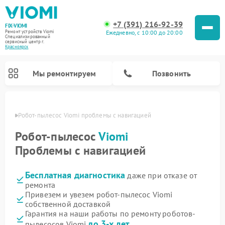
+7 (391) 216-92-39
FIX-VIOMI
Ежедневно, с 10:00 до 20:00
Ремонт устройств Viomi
Специализированный
cервисный центр г.
Красноярск
Мы ремонтируем
Позвонить
ярске
Робот-пылесос Viomi проблемы с навигацией
Ремонт роботов-пылесосов Viomi
Робот-пылесос
Viomi
Проблемы с навигацией
Бесплатная диагностика
даже при отказе от
ремонта
Привезем и увезем робот-пылесос Viomi
собственной доставкой
Гарантия на наши работы по ремонту роботов-
до 3-х лет
пылесосов Viomi