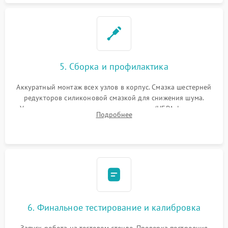
5. Сборка и профилактика
Аккуратный монтаж всех узлов в корпус. Смазка шестерней
редукторов силиконовой смазкой для снижения шума.
Установка новых расходных материалов (HEPA-фильтров,
Подробнее
микрофибры, щеток). Надежная фиксация разъемов и
проверка герметичности водяного контура.
6. Финальное тестирование и калибровка