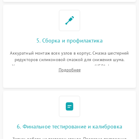
5. Сборка и профилактика
Аккуратный монтаж всех узлов в корпус. Смазка шестерней
редукторов силиконовой смазкой для снижения шума.
Установка новых расходных материалов (HEPA-фильтров,
Подробнее
микрофибры, щеток). Надежная фиксация разъемов и
проверка герметичности водяного контура.
6. Финальное тестирование и калибровка