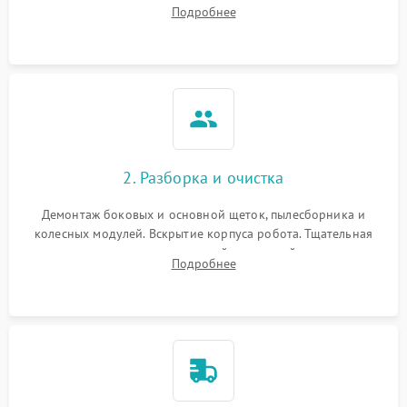
аккумулятора и тестирование базовой станции зарядки.
Подробнее
Оценка работы лидара, бампера и датчиков падения для
локализации неисправности.
2. Разборка и очистка
Демонтаж боковых и основной щеток, пылесборника и
колесных модулей. Вскрытие корпуса робота. Тщательная
очистка внутренних полостей, шестерней и плат от
Подробнее
скопившейся пыли, волос и шерсти животных с
использованием сжатого воздуха и щеток.