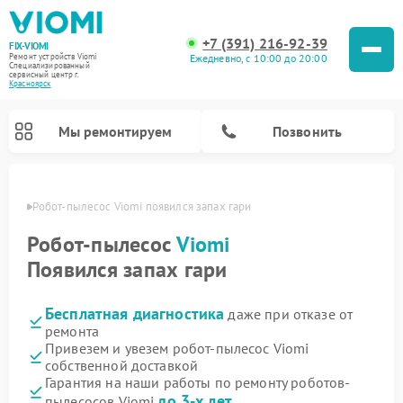
+7 (391) 216-92-39
FIX-VIOMI
Ежедневно, с 10:00 до 20:00
Ремонт устройств Viomi
Специализированный
cервисный центр г.
Красноярск
Мы ремонтируем
Позвонить
ярске
Робот-пылесос Viomi появился запах гари
Ремонт роботов-пылесосов Viomi
Робот-пылесос
Viomi
Появился запах гари
Бесплатная диагностика
даже при отказе от
ремонта
Привезем и увезем робот-пылесос Viomi
собственной доставкой
Гарантия на наши работы по ремонту роботов-
до 3-х лет
пылесосов Viomi