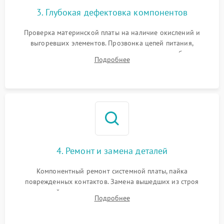
3. Глубокая дефектовка компонентов
Проверка материнской платы на наличие окислений и
выгоревших элементов. Прозвонка цепей питания,
тестирование приводных моторов колес и турбины
Подробнее
всасывания. Оценка состояния оптических и инфракрасных
датчиков, а также механизма лазерного дальномера.
4. Ремонт и замена деталей
Компонентный ремонт системной платы, пайка
поврежденных контактов. Замена вышедших из строя
двигателей, изношенного аккумулятора, неисправного
Подробнее
лидара или помпы подачи воды. Восстановление шлейфов и
устранение последствий попадания влаги.