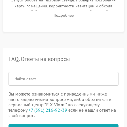
Запуск робота на тестовом стенде. Проверка построения
карты помещения, корректности навигации и обхода
препятствий. Оценка силы всасывания и работы турбины.
Подробнее
Тестирование автоматического возврата на док-станцию и
процесса зарядки.
FAQ. Ответы на вопросы
Вы можете ознакомиться с приведенными ниже
часто задаваемыми вопросами, либо обратиться в
сервисный центр “FIX-Viomi” по следующему
телефону
+7 (391) 216-92-39
если не нашли ответ на
свой вопрос.