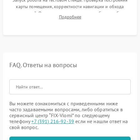
Запуск робота на тестовом стенде. Проверка построения
карты помещения, корректности навигации и обхода
препятствий. Оценка силы всасывания и работы турбины.
Подробнее
Тестирование автоматического возврата на док-станцию и
процесса зарядки.
FAQ. Ответы на вопросы
Вы можете ознакомиться с приведенными ниже
часто задаваемыми вопросами, либо обратиться в
сервисный центр “FIX-Viomi” по следующему
телефону
+7 (391) 216-92-39
если не нашли ответ на
свой вопрос.