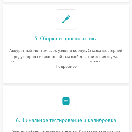
5. Сборка и профилактика
Аккуратный монтаж всех узлов в корпус. Смазка шестерней
редукторов силиконовой смазкой для снижения шума.
Установка новых расходных материалов (HEPA-фильтров,
Подробнее
микрофибры, щеток). Надежная фиксация разъемов и
проверка герметичности водяного контура.
6. Финальное тестирование и калибровка