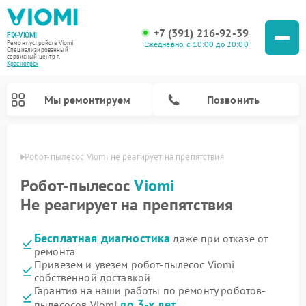
+7 (391) 216-92-39
FIX-VIOMI
Ежедневно, с 10:00 до 20:00
Ремонт устройств Viomi
Специализированный
cервисный центр г.
Красноярск
Мы ремонтируем
Позвонить
ярске
Робот-пылесос Viomi не реагирует на препятствия
Ремонт роботов-пылесосов Viomi
Робот-пылесос
Viomi
Не реагирует на препятствия
Бесплатная диагностика
даже при отказе от
ремонта
Привезем и увезем робот-пылесос Viomi
собственной доставкой
Гарантия на наши работы по ремонту роботов-
до 3-х лет
пылесосов Viomi