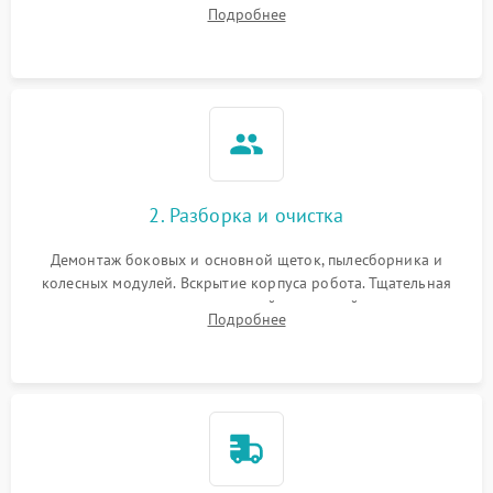
аккумулятора и тестирование базовой станции зарядки.
Подробнее
Оценка работы лидара, бампера и датчиков падения для
локализации неисправности.
2. Разборка и очистка
Демонтаж боковых и основной щеток, пылесборника и
колесных модулей. Вскрытие корпуса робота. Тщательная
очистка внутренних полостей, шестерней и плат от
Подробнее
скопившейся пыли, волос и шерсти животных с
использованием сжатого воздуха и щеток.