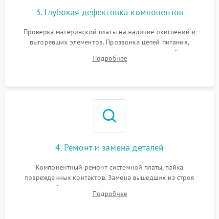
3. Глубокая дефектовка компонентов
Проверка материнской платы на наличие окислений и
выгоревших элементов. Прозвонка цепей питания,
тестирование приводных моторов колес и турбины
Подробнее
всасывания. Оценка состояния оптических и инфракрасных
датчиков, а также механизма лазерного дальномера.
4. Ремонт и замена деталей
Компонентный ремонт системной платы, пайка
поврежденных контактов. Замена вышедших из строя
двигателей, изношенного аккумулятора, неисправного
Подробнее
лидара или помпы подачи воды. Восстановление шлейфов и
устранение последствий попадания влаги.