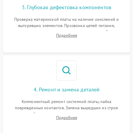
3. Глубокая дефектовка компонентов
Проверка материнской платы на наличие окислений и
выгоревших элементов. Прозвонка цепей питания,
тестирование приводных моторов колес и турбины
Подробнее
всасывания. Оценка состояния оптических и инфракрасных
датчиков, а также механизма лазерного дальномера.
4. Ремонт и замена деталей
Компонентный ремонт системной платы, пайка
поврежденных контактов. Замена вышедших из строя
двигателей, изношенного аккумулятора, неисправного
Подробнее
лидара или помпы подачи воды. Восстановление шлейфов и
устранение последствий попадания влаги.