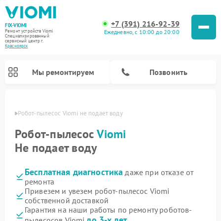
+7 (391) 216-92-39
FIX-VIOMI
Ежедневно, с 10:00 до 20:00
Ремонт устройств Viomi
Специализированный
cервисный центр г.
Красноярск
Мы ремонтируем
Позвонить
ярске
Робот-пылесос Viomi не подает воду
Ремонт роботов-пылесосов Viomi
Робот-пылесос
Viomi
Не подает воду
Бесплатная диагностика
даже при отказе от
ремонта
Привезем и увезем робот-пылесос Viomi
собственной доставкой
Гарантия на наши работы по ремонту роботов-
до 3-х лет
пылесосов Viomi