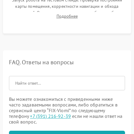
Запуск робота на тестовом стенде. Проверка построения
карты помещения, корректности навигации и обхода
препятствий. Оценка силы всасывания и работы турбины.
Подробнее
Тестирование автоматического возврата на док-станцию и
процесса зарядки.
FAQ. Ответы на вопросы
Вы можете ознакомиться с приведенными ниже
часто задаваемыми вопросами, либо обратиться в
сервисный центр “FIX-Viomi” по следующему
телефону
+7 (391) 216-92-39
если не нашли ответ на
свой вопрос.