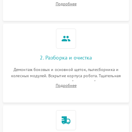
аккумулятора и тестирование базовой станции зарядки.
Подробнее
Оценка работы лидара, бампера и датчиков падения для
локализации неисправности.
2. Разборка и очистка
Демонтаж боковых и основной щеток, пылесборника и
колесных модулей. Вскрытие корпуса робота. Тщательная
очистка внутренних полостей, шестерней и плат от
Подробнее
скопившейся пыли, волос и шерсти животных с
использованием сжатого воздуха и щеток.