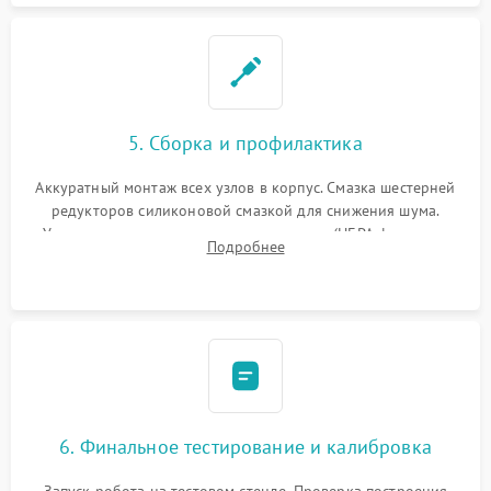
5. Сборка и профилактика
Аккуратный монтаж всех узлов в корпус. Смазка шестерней
редукторов силиконовой смазкой для снижения шума.
Установка новых расходных материалов (HEPA-фильтров,
Подробнее
микрофибры, щеток). Надежная фиксация разъемов и
проверка герметичности водяного контура.
6. Финальное тестирование и калибровка