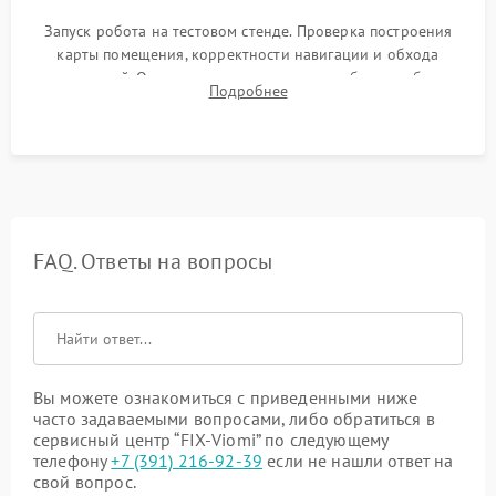
Запуск робота на тестовом стенде. Проверка построения
карты помещения, корректности навигации и обхода
препятствий. Оценка силы всасывания и работы турбины.
Подробнее
Тестирование автоматического возврата на док-станцию и
процесса зарядки.
FAQ. Ответы на вопросы
Вы можете ознакомиться с приведенными ниже
часто задаваемыми вопросами, либо обратиться в
сервисный центр “FIX-Viomi” по следующему
телефону
+7 (391) 216-92-39
если не нашли ответ на
свой вопрос.