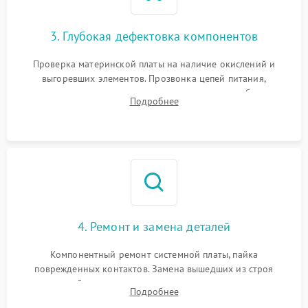
3. Глубокая дефектовка компонентов
Проверка материнской платы на наличие окислений и
выгоревших элементов. Прозвонка цепей питания,
тестирование приводных моторов колес и турбины
Подробнее
всасывания. Оценка состояния оптических и инфракрасных
датчиков, а также механизма лазерного дальномера.
4. Ремонт и замена деталей
Компонентный ремонт системной платы, пайка
поврежденных контактов. Замена вышедших из строя
двигателей, изношенного аккумулятора, неисправного
Подробнее
лидара или помпы подачи воды. Восстановление шлейфов и