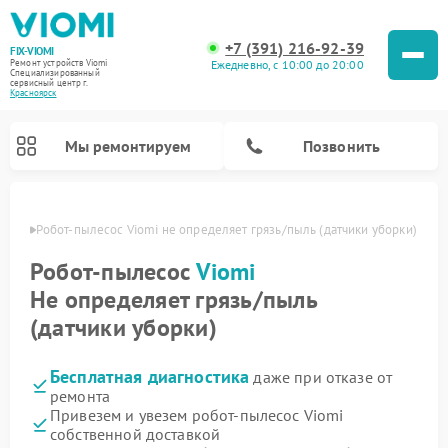
+7 (391) 216-92-39
FIX-VIOMI
Ежедневно, с 10:00 до 20:00
Ремонт устройств Viomi
Специализированный
cервисный центр г.
Красноярск
Мы ремонтируем
Позвонить
ярске
Робот-пылесос Viomi не определяет грязь/пыль (датчики уборки)
Ремонт роботов-пылесосов Viomi
Робот-пылесос
Viomi
Не определяет грязь/пыль
(датчики уборки)
Бесплатная диагностика
даже при отказе от
ремонта
Привезем и увезем робот-пылесос Viomi
собственной доставкой