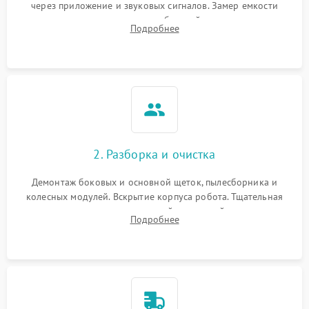
через приложение и звуковых сигналов. Замер емкости
аккумулятора и тестирование базовой станции зарядки.
Подробнее
Оценка работы лидара, бампера и датчиков падения для
локализации неисправности.
2. Разборка и очистка
Демонтаж боковых и основной щеток, пылесборника и
колесных модулей. Вскрытие корпуса робота. Тщательная
очистка внутренних полостей, шестерней и плат от
Подробнее
скопившейся пыли, волос и шерсти животных с
использованием сжатого воздуха и щеток.