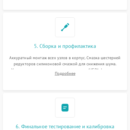
устранение последствий попадания влаги.
5. Сборка и профилактика
Аккуратный монтаж всех узлов в корпус. Смазка шестерней
редукторов силиконовой смазкой для снижения шума.
Установка новых расходных материалов (HEPA-фильтров,
Подробнее
микрофибры, щеток). Надежная фиксация разъемов и
проверка герметичности водяного контура.
6. Финальное тестирование и калибровка