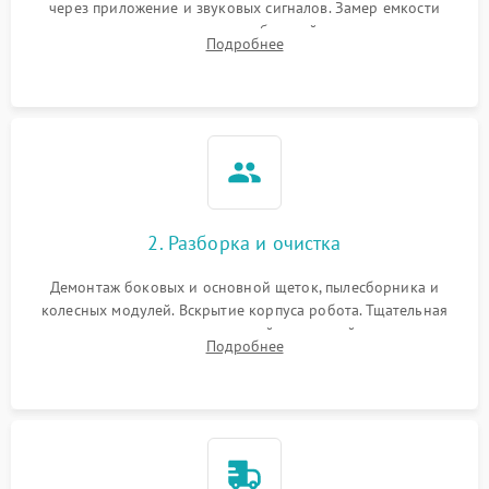
через приложение и звуковых сигналов. Замер емкости
аккумулятора и тестирование базовой станции зарядки.
Подробнее
Оценка работы лидара, бампера и датчиков падения для
локализации неисправности.
2. Разборка и очистка
Демонтаж боковых и основной щеток, пылесборника и
колесных модулей. Вскрытие корпуса робота. Тщательная
очистка внутренних полостей, шестерней и плат от
Подробнее
скопившейся пыли, волос и шерсти животных с
использованием сжатого воздуха и щеток.