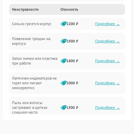
Неисправности
Стоимость
Неисправность датчиков
Сильно греется корпус
2200 ₽
Подробнее →
Неисправность программного обеспечения
Появление трещин на
Проблемы с сигналом
2500 ₽
Подробнее →
корпуса
Неисправность резервуаров и систем подачи воды
Запах химии или пластика
1800 ₽
Подробнее →
при работе
Проблемы с механикой
Лампочки индикаторов не
горят или мигают
2000 ₽
Подробнее →
Батарея
некорректно
Режим работы
Пыль или волосы
застревают в щетках
1500 ₽
Подробнее →
слишком часто
Программные сбои