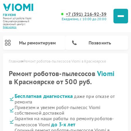
+7 (391) 216-92-39
FIX-VIOMI
Ежедневно, с 10:00 до 20:00
Ремонт устройств Viomi
Специализированный
cервисный центр г.
Красноярск
Мы ремонтируем
Позвонить
Главная
Ремонт роботов-пылесосов Viomi в Красноярске
Ремонт роботов-пылесосов Viomi
Ремонт роботов-пылесосов
Viomi
в Красноярске от 500 руб.
Бесплатная диагностика
даже при отказе от
ремонта
Привезем и увезем робот-пылесос Viomi
собственной доставкой
Гарантия на наши работы по ремонту роботов-
до 3-х лет
пылесосов Viomi
Срочный ремонт роботов-пылесосов Viomi в