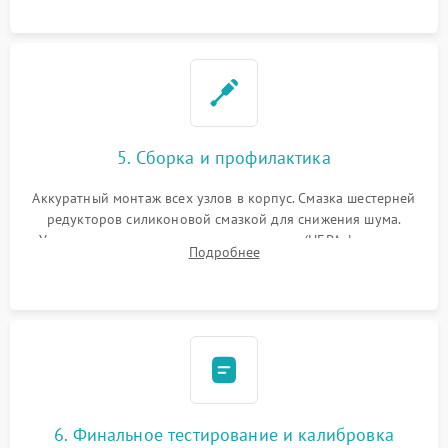
устранение последствий попадания влаги.
5. Сборка и профилактика
Аккуратный монтаж всех узлов в корпус. Смазка шестерней
редукторов силиконовой смазкой для снижения шума.
Установка новых расходных материалов (HEPA-фильтров,
Подробнее
микрофибры, щеток). Надежная фиксация разъемов и
проверка герметичности водяного контура.
6. Финальное тестирование и калибровка