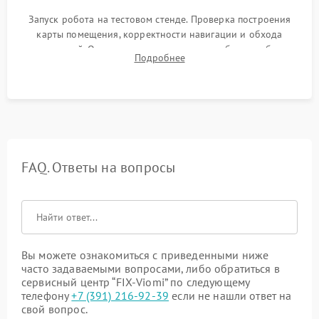
Запуск робота на тестовом стенде. Проверка построения
карты помещения, корректности навигации и обхода
препятствий. Оценка силы всасывания и работы турбины.
Подробнее
Тестирование автоматического возврата на док-станцию и
процесса зарядки.
FAQ. Ответы на вопросы
Вы можете ознакомиться с приведенными ниже
часто задаваемыми вопросами, либо обратиться в
сервисный центр “FIX-Viomi” по следующему
телефону
+7 (391) 216-92-39
если не нашли ответ на
свой вопрос.