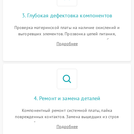
3. Глубокая дефектовка компонентов
Проверка материнской платы на наличие окислений и
выгоревших элементов. Прозвонка цепей питания,
тестирование приводных моторов колес и турбины
Подробнее
всасывания. Оценка состояния оптических и инфракрасных
датчиков, а также механизма лазерного дальномера.
4. Ремонт и замена деталей
Компонентный ремонт системной платы, пайка
поврежденных контактов. Замена вышедших из строя
двигателей, изношенного аккумулятора, неисправного
Подробнее
лидара или помпы подачи воды. Восстановление шлейфов и